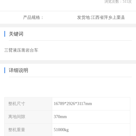
浏览次数：
511
次
产品规格：
发货地:
江西省萍乡上栗县
关键词
三臂液压凿岩台车
详细说明
整机尺寸
16789*2926*3117mm
离地间隙
370mm
整机重量
51000kg