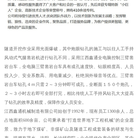
隧道开挖作业采用光面爆破，其中炮眼钻孔的施工与以往人工手持
风动式气腿凿岩机进行钻孔不同，采用江西鑫通全电脑控制三臂凿
岩台车，全电脑三臂凿岩台车具有成孔速度快、钻眼精度高、人员
投入少、安全系数高、用电量减少、杜绝洞外噪音等优点。三臂凿
岩台车钻孔４ｍ只需２～３分钟即可成孔，全断面１５０个炮孔，
２～３小时左右即可全部打完，相比传统人工手持风钻孔大大提高
了钻孔的效率及精度，保障作业人员安全。
江西鑫通机械制造有限公司始创于1992年，现有员工1300余人，总
占地面积600余亩。公司秉承着“打造世界地下工程机械”的企业愿
景，致力于地下煤矿、非煤矿山及隧道工程成套装备的研发与生
产。现拥有萍乡、沈阳、长沙研究院；六个现代化产业园区，其中