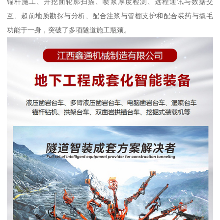
锚杆施工、开挖面轮廓扫描、喷浆厚度检测、远程通讯与数据交
互、超前地质勘探与分析、配合注浆与管棚支护和配合装药与撬毛
功能于一身，突破了多项隧道施工瓶颈。