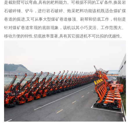
是截割臂可以弯曲,具有的耙料能力。可根据不同的工矿条件,换装岩
石破碎锤、铲斗，进行岩石破碎、炮采耙料功能该机既适合煤矿煤
巷道的掘进,又可从事大型煤矿巷道修顶、刷帮和切底工作，特别是
针对煤矿巷道常现的底鼓现象，该机以其小巧灵活、工作范围大、
移动方便的特性,切底效率显著,具有其它掘进机不可比拟的优越性。