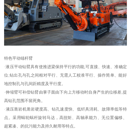
特色平动锚杆臂
·液压平动钻臂具有使推进梁保持平行的功能,可直接、快速、准确定
位;钻出孔与孔之间相对平行、无需人工校准平行、操作简单、能好
地控制孔与孔间距精度及平行度。
·伸缩臂可补偿钻臂由掌子面由下向上方移动时自身产生的位移差,提
高钻孔范围不留死角。
·液压凿岩机凿岩硬度高、钻孔速度快、低钎具消耗、故障率低等特
点。采用蜗轮蜗杆旋转马达，高扭矩、高轴承能力、无位置偏移、
超紧凑、的抗污能力及持久耐用等特点。