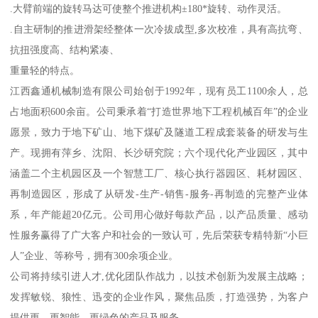
.大臂前端的旋转马达可使整个推进机构±180*旋转、动作灵活。
.自主研制的推进滑架经整体一次冷拔成型,多次校准，具有高抗弯、
抗扭强度高、结构紧凑、
重量轻的特点。
江西鑫通机械制造有限公司始创于1992年，现有员工1100余人，总
占地面积600余亩。公司秉承着“打造世界地下工程机械百年”的企业
愿景，致力于地下矿山、地下煤矿及隧道工程成套装备的研发与生
产。现拥有萍乡、沈阳、长沙研究院；六个现代化产业园区，其中
涵盖二个主机园区及一个智慧工厂、核心执行器园区、耗材园区、
再制造园区，形成了从研发-生产-销售-服务-再制造的完整产业体
系，年产能超20亿元。公司用心做好每款产品，以产品质量、感动
性服务赢得了广大客户和社会的一致认可，先后荣获专精特新“小巨
人”企业、等称号，拥有300余项企业。
公司将持续引进人才,优化团队作战力，以技术创新为发展主战略；
发挥敏锐、狼性、迅变的企业作风，聚焦品质，打造强势，为客户
提供更、更智能、更绿色的产品及服务。