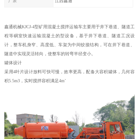
厂家
江西鑫通
鑫通机械KJCJ-4型矿用混凝土搅拌运输车主要用于井下巷道、隧道工
程等硐室快速运输混凝土的型设备，基于井下巷道、隧道工况设
计，整车机身窄、高度低、车架为中间铰接结构，可在井下巷道、
隧道中实现灵活转向，使整车的转弯半径变小。
罐体设计
采用4叶片设计放料可快可慢，效率更高，配备大容积罐体，几何容
积5.5m3，实时搅拌容积满足4m’