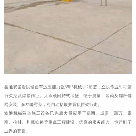
鑫通双凿岩拱锚台车适应能力强3臂3机械手2吊篮，立拱作业时可进
行欠挖及焊接作业。大承载回转式吊篮，便于测量、装药及锚杆锚
网安装。多功能臂架，可自动拾取并背负拱架行走。
鑫通机械隧道施工设备已先后大量应用于郑西、成贵、郑万、贵
南、拉林、川藏铁路等重点工程建设，优良的服务能力，也得到了
业界的赞誉。