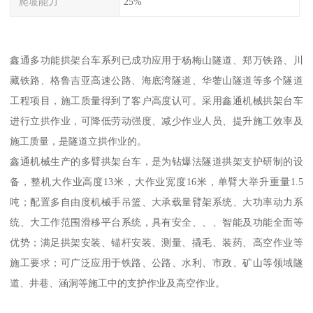
爬坡能力
25%
鑫通多功能拱架台车系列已成功应用于杨梅山隧道、郑万铁路、川
藏铁路、格鲁吉亚高速公路、海底湾隧道、华蓥山隧道等多个隧道
工程项目，施工质量得到了客户高度认可。采用鑫通机械拱架台车
进行立拱作业，可降低劳动强度、减少作业人员、提升施工效率及
施工质量，是隧道立拱作业的。
鑫通机械生产的多臂拱架台车，是为钻爆法隧道拱架支护研制的设
备，整机大作业高度13米，大作业宽度16米，单臂大举升重量1.5
吨；配置多自由度机械手吊篮、大承载量臂架系统、大功率动力系
统、大工作范围滑移平台系统，具有安全、、、智能及功能全面等
优势；满足拱架安装、锚杆安装、测量、撬毛、装药、高空作业等
施工要求；可广泛应用于铁路、公路、水利、市政、矿山等领域隧
道、井巷、涵洞等施工中的支护作业及高空作业。