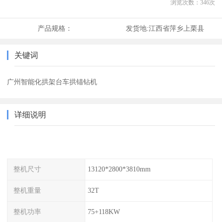
浏览次数：
346
次
产品规格：
发货地:
江西省萍乡上栗县
关键词
广州智能化拱架台车拱锚钻机
详细说明
整机尺寸
13120*2800*3810mm
整机重量
32T
整机功率
75+118KW