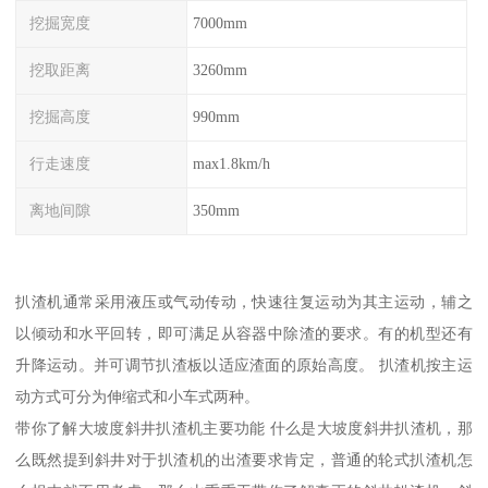
挖掘宽度
7000mm
挖取距离
3260mm
挖掘高度
990mm
行走速度
max1.8km/h
离地间隙
350mm
扒渣机通常采用液压或气动传动，快速往复运动为其主运动，辅之
以倾动和水平回转，即可满足从容器中除渣的要求。有的机型还有
升降运动。并可调节扒渣板以适应渣面的原始高度。 扒渣机按主运
动方式可分为伸缩式和小车式两种。
带你了解大坡度斜井扒渣机主要功能 什么是大坡度斜井扒渣机，那
么既然提到斜井对于扒渣机的出渣要求肯定，普通的轮式扒渣机怎