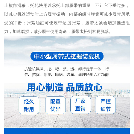
上横向滑移；托轮块用以承托上部履带的重量，不让它下垂过多，
以减少机器运动时上方履带振动；内部的缓冲弹簧可减少履带所承
受的冲击；张紧油缸可使履带适度张紧，履带太紧会增加推进阻
力，加速磨损，减少履带使用寿命，履带太松则容易脱落。