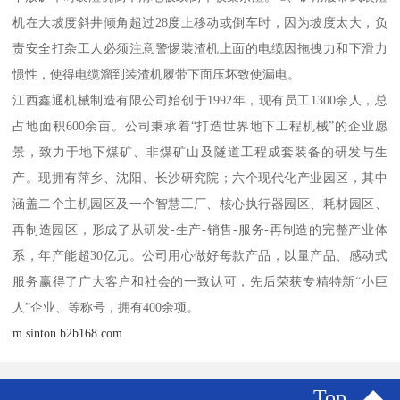
机在大坡度斜井倾角超过28度上移动或倒车时，因为坡度太大，负
责安全打杂工人必须注意警惕装渣机上面的电缆因拖拽力和下滑力
惯性，使得电缆溜到装渣机履带下面压坏致使漏电。
江西鑫通机械制造有限公司始创于1992年，现有员工1300余人，总
占地面积600余亩。公司秉承着“打造世界地下工程机械”的企业愿
景，致力于地下煤矿、非煤矿山及隧道工程成套装备的研发与生
产。现拥有萍乡、沈阳、长沙研究院；六个现代化产业园区，其中
涵盖二个主机园区及一个智慧工厂、核心执行器园区、耗材园区、
再制造园区，形成了从研发-生产-销售-服务-再制造的完整产业体
系，年产能超30亿元。公司用心做好每款产品，以量产品、感动式
服务赢得了广大客户和社会的一致认可，先后荣获专精特新“小巨
人”企业、等称号，拥有400余项。
m.sinton.b2b168.com
Top