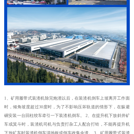
1、矿用履带式装渣机除完炮渣以后，在装渣机倒车上坡离开工作面
时，倾角坡度超过30度时，为了不影响压坏轨道的情形下，在躲避
硐安装一台回柱绞车牵引一下装渣机倒车。 2、在提升机下放斜井矿
车或箕斗时，装渣机司机与负责打杂工人配合打铃，不能再提升机
下放矿车时装渣机倒车清地板或倒车收集余渣。 3、矿用履带式装渣