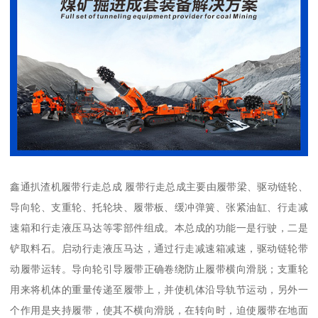
鑫通扒渣机履带行走总成 履带行走总成主要由履带梁、驱动链轮、
导向轮、支重轮、托轮块、履带板、缓冲弹簧、张紧油缸、行走减
速箱和行走液压马达等零部件组成。本总成的功能一是行驶，二是
铲取料石。启动行走液压马达，通过行走减速箱减速，驱动链轮带
动履带运转。导向轮引导履带正确卷绕防止履带横向滑脱；支重轮
用来将机体的重量传递至履带上，并使机体沿导轨节运动，另外一
个作用是夹持履带，使其不横向滑脱，在转向时，迫使履带在地面