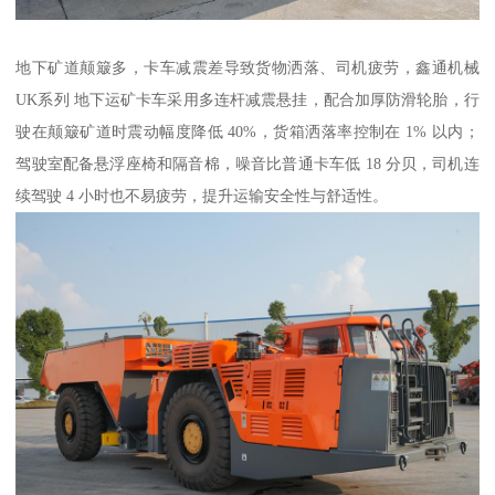
地下矿道颠簸多，卡车减震差导致货物洒落、司机疲劳，鑫通机械
UK系列 地下运矿卡车采用多连杆减震悬挂，配合加厚防滑轮胎，行
驶在颠簸矿道时震动幅度降低 40%，货箱洒落率控制在 1% 以内；
驾驶室配备悬浮座椅和隔音棉，噪音比普通卡车低 18 分贝，司机连
续驾驶 4 小时也不易疲劳，提升运输安全性与舒适性。