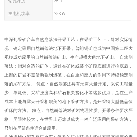
钻孔深度
26m
主电机功率
75KW
中深孔采矿台车自然崩落法开采工艺：在采矿工艺上，针对实际情
况，确定采用自然崩落法地下开采，普朗铜矿也成为中国第二座大
规模成功应用的自然崩落法矿山、生产规模大的地下矿山。 自然崩
落法：指对合适的矿体，通过在矿体或某个矿段底部进行拉底后，
上部的矿岩不需借助强制爆破，在自重和应力的作用下持续稳定崩
落的采矿方法。 优点：自然崩落法具有无需大量开拓、采切工程量
少、单耗低、采矿强度高和矿石损失贫化小等诸多优点，是在生产
成本上能与露天开采相媲美的地下采矿方法，是开采特大型低品位
矿床的方法。 缺点：自然崩落法对矿岩物理性质、开采条件要求严
格，局限性较大，在世界上还难以成为一种广泛应用的采矿方法，
只能在局部条件适合处应用。
鑫通机械中深孔采矿台车在复杂的矿山环境中能够实现高精度的定