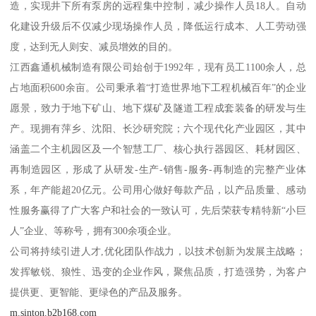
造，实现井下所有泵房的远程集中控制，减少操作人员18人。自动
化建设升级后不仅减少现场操作人员，降低运行成本、人工劳动强
度，达到无人则安、减员增效的目的。
江西鑫通机械制造有限公司始创于1992年，现有员工1100余人，总
占地面积600余亩。公司秉承着“打造世界地下工程机械百年”的企业
愿景，致力于地下矿山、地下煤矿及隧道工程成套装备的研发与生
产。现拥有萍乡、沈阳、长沙研究院；六个现代化产业园区，其中
涵盖二个主机园区及一个智慧工厂、核心执行器园区、耗材园区、
再制造园区，形成了从研发-生产-销售-服务-再制造的完整产业体
系，年产能超20亿元。公司用心做好每款产品，以产品质量、感动
性服务赢得了广大客户和社会的一致认可，先后荣获专精特新“小巨
人”企业、等称号，拥有300余项企业。
公司将持续引进人才,优化团队作战力，以技术创新为发展主战略；
发挥敏锐、狼性、迅变的企业作风，聚焦品质，打造强势，为客户
提供更、更智能、更绿色的产品及服务。
m.sinton.b2b168.com