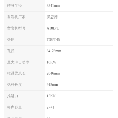
转弯半径
3341mm
凿岩机厂家
沃思德
凿岩机型号
A18D/L
钎尾
T38/T45
孔径
64-76mm
最大冲击功率
18KW
推进梁总长
2846mm
钻杆长度
915mm
推进力
15KN
杆库容量
27+1