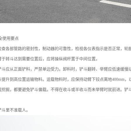
全使用要点
应检查各部管路的密封性，制动器的可靠性，检视各仪表指示是否正常，轮
动臂于转斗达到需要位置后，应将操纵阀杆置于中间位置。
，铲斗应从正面铲料，严禁单边受力。卸料时，铲斗翻转、举臂应低速缓慢
铲斗提升到高位置运输物料。运载物料时，应保持动臂下铰点离地400mm，
装或挖掘，都要避免铲斗偏载。不得在收斗或半收斗而未举臂时就前进。铲斗
，铲斗里不准载人。