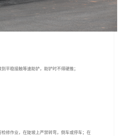
做到平稳接触等速助铲，助铲时不得硬推；
行检修作业，在陡坡上严禁转弯，倒车或停车；在