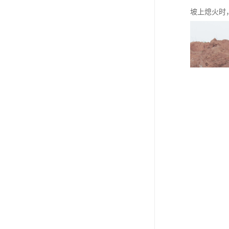
坡上熄火时