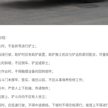
过程：
作业时，不急转弯进行铲土；
应直线行驶，助铲时应有助铲装置；助铲推土机应与铲运机密切配合，尽量
较大的斜坡，不应倒车、铲运或卸土；
正在作业时，不得触摸设备的回转部件；
前后斗门未撑牢、垫实、插住以前，不应从事保养检修工作；
运行中，严禁人上下机械、传递物件；
、机架上、铲斗内均不应有人坐立；
坡道时，应低速行驶，不得中途换档，下坡时不得空档滑行；坡道上不得进