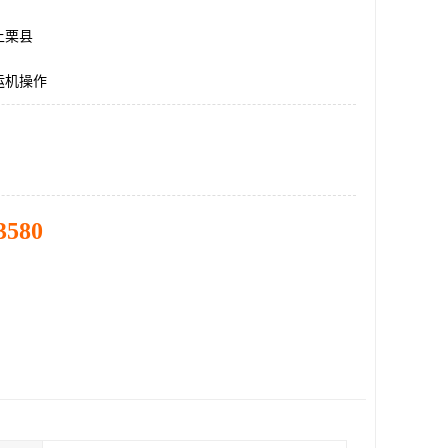
上栗县
运机操作
3580