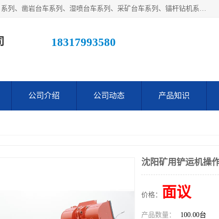
江西鑫通机械制造有限公司主营产品：履带装载机（扒渣机）系列、凿岩台车系列、湿喷台车系列、采矿台车系列、锚杆钻机系列、梭式矿车系列、电机车系列、砼搅拌运输车系列及后配套系列。公司在不断提升自身技术研发能力的同时引进德国、瑞典等国外先进技术和工艺，广泛征询用户意见，扬长避短，日趋完善和成熟，赢得了广大用户的青睐。
司
18317993580
公司介绍
公司动态
产品知识
沈阳矿用铲运机操作 
面议
价格：
产品数量：
100.00台