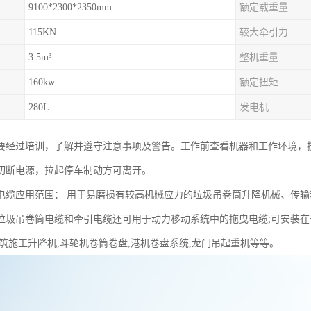
9100*2300*2350mm
额定载重量
115KN
较大牵引力
3.5m³
整机重量
160kw
额定扭矩
280L
发电机
要经过培训，了解并遵守注意事项及警告。工作前查看机器和工作环境，
切断电源，拉起停车制动方可离开。
电缆应用范围： 用于易磨损有较高机械应力的垃圾吊卷筒升降机械、传输
垃圾吊卷筒电缆和牵引电缆还可用于动力移动系统中的拖曳电缆;可安装在
建筑施工升降机,斗轮机卷筒卷盘,港机卷盘系统,龙门吊起重机等等。