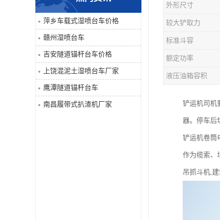
外形尺寸
单臂凿岩台车系列
萍乡车载式湿喷台车价格
较大铲取力
赣州湿喷台车
标准斗容
大坡度用履带扒渣机≤32度
吉安隧道锚杆台车价格
额定功率
隧道锚杆台车
上饶混泥土湿喷台车厂家
液压油箱容积
鹰潭隧道锚杆台车
混泥土湿喷台车
铲运机司机
南昌履带式扒渣机厂家
巷道修复机
器。停车后
铲运机卷筒
轮胎式双臂液压凿岩台车
作为缆索、
吊抓斗机,