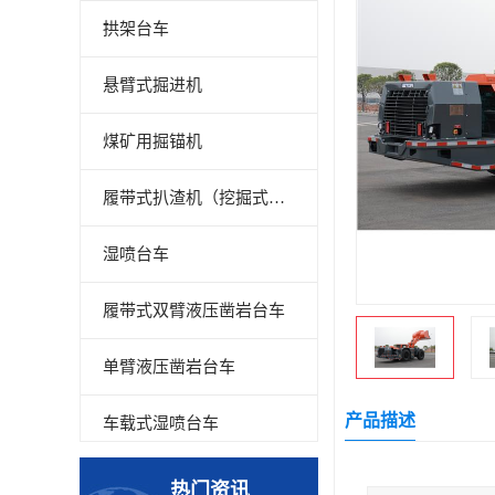
拱架台车
悬臂式掘进机
煤矿用掘锚机
履带式扒渣机（挖掘式装载机）
湿喷台车
履带式双臂液压凿岩台车
单臂液压凿岩台车
产品描述
车载式湿喷台车
多臂凿岩台车
热门资讯