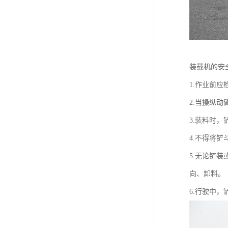
装载机的安
1.作业前
2.当操纵
3.装料时
4.不得将
5.无论铲
向、卸料。
6.行驶中