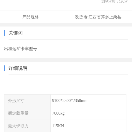
浏览次数：
196
次
产品规格：
发货地:
江西省萍乡上栗县
关键词
出租运矿卡车型号
详细说明
外形尺寸
9100*2300*2350mm
额定载重量
7000kg
最大铲取力
115KN