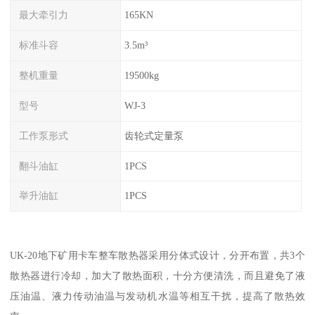
最大牵引力
165KN
标准斗容
3.5m³
整机重量
19500kg
型号
WJ-3
工作泵形式
齿轮式定量泵
翻斗油缸
1PCS
举升油缸
1PCS
UK-20地下矿用卡车整车散热器采用分体式设计，分开布置，共3个
散热器进行冷却，加大了散热面积，十分方便清洗，而且避免了液
压油温、液力传动油温与发动机水温等相互干扰，提高了散热效