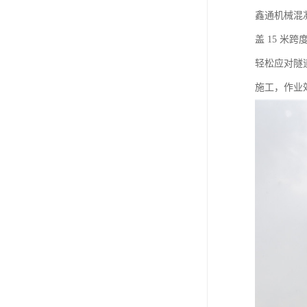
鑫通机械混
盖 15 
轻松应对隧
施工，作业效