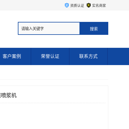
资质认证
实名商家
客户案例
荣誉认证
联系方式
道喷浆机