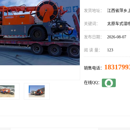
发货地址：
江西省萍乡
关键词：
太原车式湿
发布日期：
2026-08-07
阅 读 量：
123
1831799
销售电话：
在线QQ：