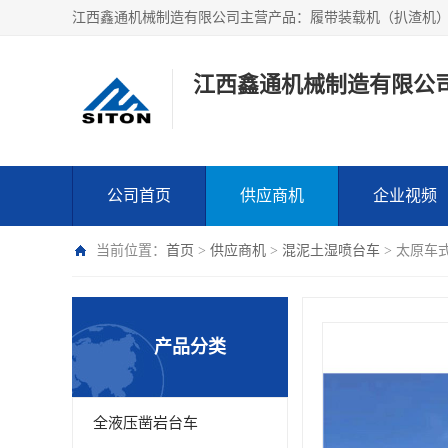
江西鑫通机械制造有限公
公司首页
供应商机
企业视频
当前位置：
首页
>
供应商机
>
混泥土湿喷台车
> 太原车
产品分类
全液压凿岩台车