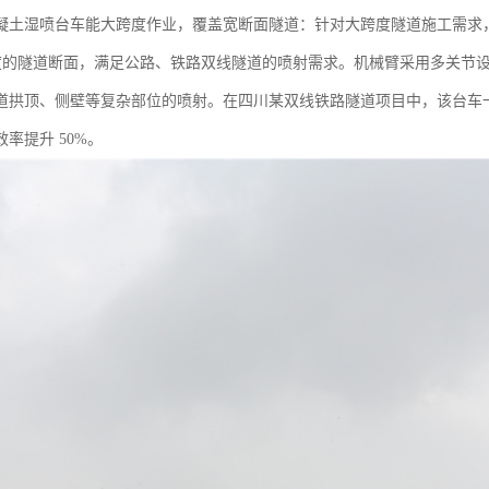
凝土湿喷台车能大跨度作业，覆盖宽断面隧道​：针对大跨度隧道施工需求，
米跨度的隧道断面，满足公路、铁路双线隧道的喷射需求。机械臂采用多关节设计
道拱顶、侧壁等复杂部位的喷射。在四川某双线铁路隧道项目中，该台车
率提升 50%。