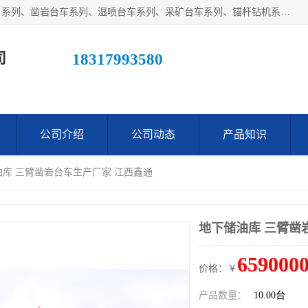
江西鑫通机械制造有限公司主营产品：履带装载机（扒渣机）系列、凿岩台车系列、湿喷台车系列、采矿台车系列、锚杆钻机系列、梭式矿车系列、电机车系列、砼搅拌运输车系列及后配套系列。公司在不断提升自身技术研发能力的同时引进德国、瑞典等国外先进技术和工艺，广泛征询用户意见，扬长避短，日趋完善和成熟，赢得了广大用户的青睐。
司
18317993580
公司介绍
公司动态
产品知识
油库 三臂凿岩台车生产厂家 江西鑫通
地下储油库 三臂凿
6590000
价格：￥
产品数量：
10.00台