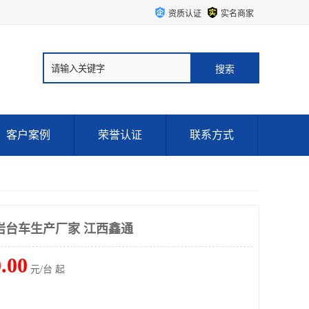
资质认证
实名商家
客户案例
荣誉认证
联系方式
岩台车生产厂家 江西鑫通
.00
元/台 起