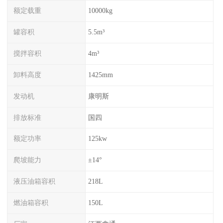
额定载重
10000kg
罐容积
5.5m³
搅拌容积
4m³
卸料高度
1425mm
发动机
康明斯
排放标准
国四
额定功率
125kw
爬坡能力
±14°
液压油箱容积
218L
燃油箱容积
150L